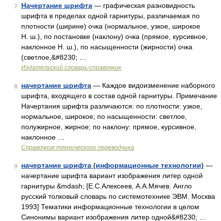
Начертание шрифта
— графическая разновидность
7
шрифта в пределах одной гарнитуры, различаемая по
плотности (ширине) очка (нормальное, узкое, широкое
Н. ш.), по постановке (наклону) очка (прямое, курсивное,
наклонное Н. ш.), по насыщенности (жирности) очка
(светлое,&#8230; …
Издательский словарь-справочник
начертание шрифта
— Каждое видоизменение наборного
8
шрифта, входящего в состав одной гарнитуры. Примечание
Начертания шрифта различаются: по плотности: узкое,
нормальное, широкое; по насыщенности: светлое,
полужирное, жирное; по наклону: прямое, курсивное,
наклонное …
Справочник технического переводчика
начертание шрифта (информационные технологии)
—
9
начертание шрифта вариант изображения литер одной
гарнитуры &mdash; [Е.С.Алексеев, А.А.Мячев. Англо
русский толковый словарь по системотехнике ЭВМ. Москва
1993] Тематики информационные технологии в целом
Синонимы вариант изображения литер одной&#8230; …