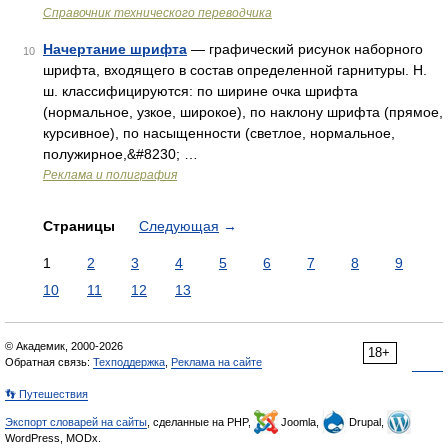
Справочник технического переводчика
Начертание шрифта
— графический рисунок наборного
10
шрифта, входящего в состав определенной гарнитуры. Н.
ш. классифицируются: по ширине очка шрифта
(нормальное, узкое, широкое), по наклону шрифта (прямое,
курсивное), по насыщенности (светлое, нормальное,
полужирное,&#8230; …
Реклама и полиграфия
Страницы
Следующая
→
1
2
3
4
5
6
7
8
9
10
11
12
13
© Академик, 2000-2026
18+
Обратная связь:
Техподдержка
,
Реклама на сайте
👣 Путешествия
Экспорт словарей на сайты
, сделанные на PHP,
Joomla,
Drupal,
WordPress, MODx.