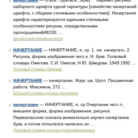
начертание
— (Face, Typeface, Style) Вариант рисунка
3
наборного шрифта одной гарнитуры [семейство начертаний
шрифта, с общими стилевыми особенностями]. Начертания
шрифта характеризуются едиными стилевыми
особенностями рисунка, определенными
пропорциями&#8230; …
Шрифтовая терминология
НАЧЕРТАНИЕ
— НАЧЕРТАНИЕ, я, ср. 1. см. начертать. 2.
4
Рисунок, форма изображения чего н. Н. букв. Толковый
словарь Ожегова. С.И. Ожегов, Н.Ю. Шведова. 1949 1992 …
Толковый словарь Ожегова
НАЧЕРТАНИЕ
— ничертания. Жарг. шк. Шутл. Письменная
5
работа. Максимов, 272 …
Большой словарь русских поговорок
начертание
— НАЧЕРТАНИЕ, я, ср Очертание чего л.,
6
внешняя форма, форма изображения, рисунок.
Первоклассник сначала внимательно изучил начертание
букв, а потом попытался написать их …
Толковый словарь русских существительных